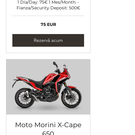
1 Día/Day: 75€ 1 Mes/Month: -
Fianza/Security Deposit: 500€
75
75 EUR
de
euro
Rezervă acum
Moto Morini X-Cape
650