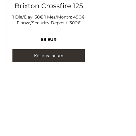
Brixton Crossfire 125
1 Día/Day: 58€ 1 Mes/Month: 490€
Fianza/Security Deposit: 300€
58
58 EUR
de
euro
Rezervă acum