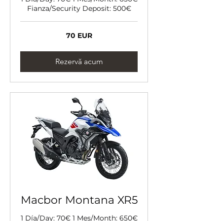
Fianza/Security Deposit: 500€
70
70 EUR
de
euro
Rezervă acum
Macbor Montana XR5
1 Día/Day: 70€ 1 Mes/Month: 650€