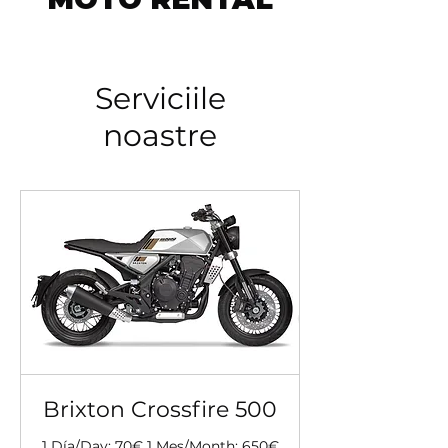
Serviciile
noastre
Brixton Crossfire 500
1 Día/Day: 70€ 1 Mes/Month: 650€