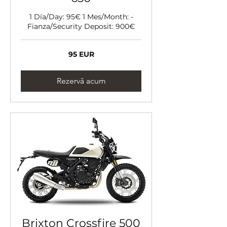
1 Día/Day: 95€ 1 Mes/Month: -
Fianza/Security Deposit: 900€
95
95 EUR
de
euro
Rezervă acum
Brixton Crossfire 500