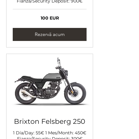
Fianza/Security Deposit: 900€
100
100 EUR
de
euro
Rezervă acum
Brixton Felsberg 250
1 Día/Day: 55€ 1 Mes/Month: 450€
Fianza/Security Deposit: 300€