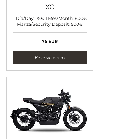
XC
1 Día/Day: 75€ 1 Mes/Month: 800€
Fianza/Security Deposit: 500€
75
75 EUR
de
euro
Rezervă acum