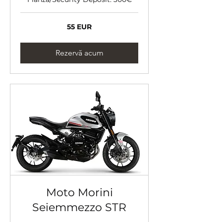
55
55 EUR
de
euro
Rezervă acum
Moto Morini
Seiemmezzo STR