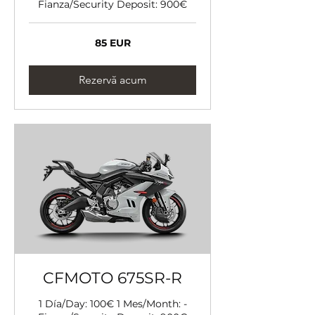
Fianza/Security Deposit: 900€
85
85 EUR
de
euro
Rezervă acum
CFMOTO 675SR-R
1 Día/Day: 100€ 1 Mes/Month: -