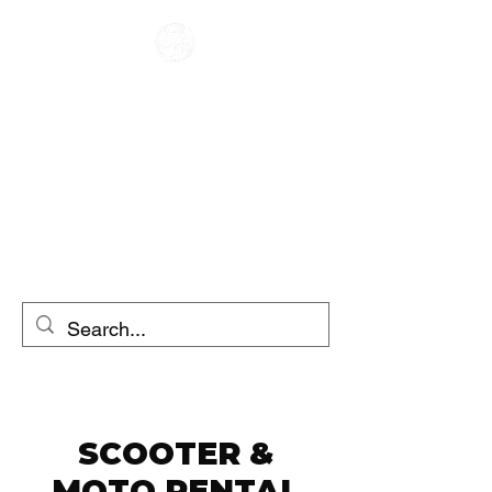
CAFE RACER
INCHIRIERE
MOTOCICLETA
ÎNCHIRIAT
SCOOTERE
SCOOTER &
MOTO RENTAL