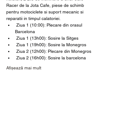
Racer de la Jota Cafe, piese de schimb 
pentru motociclete si suport mecanic si 
reparatii in timpul calatoriei.
 Ziua 1 (10:00): Plecare din orasul 
Barcelona
 Ziua 1 (13h00): Sosire la Sitges
 Ziua 1 (19h00): Sosire la Monegros
 Ziua 2 (12h00): Plecare din Monegros
 Ziua 2 (16h00): Sosire la barcelona
Afișează mai mult
Bilete
Vânzare încheiată
Tipul biletului
JOTA CAFE MONEGROS
Mai multe informații