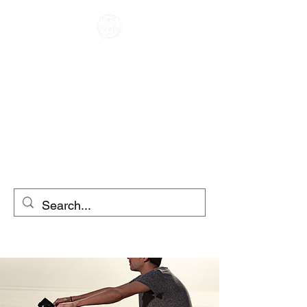
CAFE RACER
INCHIRIERE
MOTOCICLETA
ÎNCHIRIAT
SCOOTERE