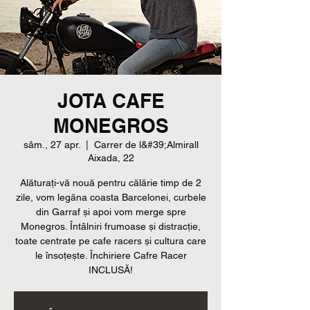
JOTA CAFE
MONEGROS
sâm., 27 apr.
  |  
Carrer de l&#39;Almirall
Aixada, 22
Alăturați-vă nouă pentru călărie timp de 2
zile, vom legăna coasta Barcelonei, curbele
din Garraf și apoi vom merge spre
Monegros. Întâlniri frumoase și distracție,
toate centrate pe cafe racers și cultura care
le însoțește. Închiriere Cafre Racer
INCLUSĂ!